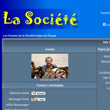
Averti
F
Les forums de la Société Index du Forum
Voir 
Avatar
Tout à p
Inscr
Messa
Localisa
Site
Consul aux NTIC
Em
Contact christophe
Lo
Adresse email:
Message Privé:
MSN Messenger: