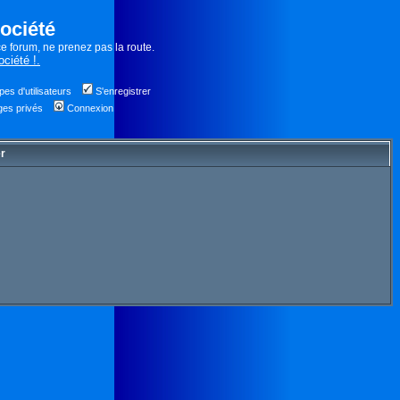
ociété
e forum, ne prenez pas la route.
ociété !.
es d'utilisateurs
S'enregistrer
ges privés
Connexion
er