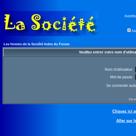
Averti
F
Les forums de la Société Index du Forum
Veuillez entrer votre nom d'utili
Nom d'utilisateur:
Mot de passe:
Se connecter aut
J'ai 
Cliquez ici 
Aller sur l