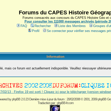
Forums du CAPES Histoire Géograp
Forums consacrés aux concours du CAPES Histoire Géo et du
Pour consulter les 111000 messages archivés (période 200
FAQ
Rechercher
Liste des Membres
Groupes d'ut
Profil
Se connecter pour vérifier ses messages pri
Information
é, mais ce forum est actuellement indisponible. Veuillez réessayer ultérieur
7/02/13 : Firefox 19 est sorti ! Cliquez ici pour le télécharger (version window
wered by
phpBB 2.0.23 Dernière mise à jour du forum : 20/02/2008
© 2001, 2009 phpBB Gr
Traduction par :
phpBB-fr.com