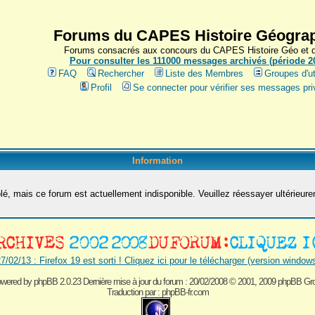
Forums du CAPES Histoire Géograp
Forums consacrés aux concours du CAPES Histoire Géo et du
Pour consulter les 111000 messages archivés (période 200
FAQ
Rechercher
Liste des Membres
Groupes d'ut
Profil
Se connecter pour vérifier ses messages pri
Information
é, mais ce forum est actuellement indisponible. Veuillez réessayer ultérieur
7/02/13 : Firefox 19 est sorti ! Cliquez ici pour le télécharger (version window
wered by
phpBB 2.0.23 Dernière mise à jour du forum : 20/02/2008
© 2001, 2009 phpBB Gr
Traduction par :
phpBB-fr.com