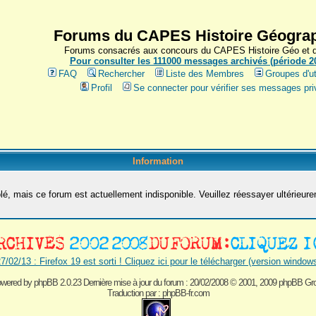
Forums du CAPES Histoire Géograp
Forums consacrés aux concours du CAPES Histoire Géo et du
Pour consulter les 111000 messages archivés (période 200
FAQ
Rechercher
Liste des Membres
Groupes d'ut
Profil
Se connecter pour vérifier ses messages pri
Information
é, mais ce forum est actuellement indisponible. Veuillez réessayer ultérieur
7/02/13 : Firefox 19 est sorti ! Cliquez ici pour le télécharger (version window
wered by
phpBB 2.0.23 Dernière mise à jour du forum : 20/02/2008
© 2001, 2009 phpBB Gr
Traduction par :
phpBB-fr.com