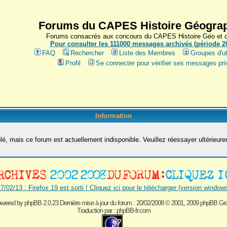
Forums du CAPES Histoire Géograp
Forums consacrés aux concours du CAPES Histoire Géo et du
Pour consulter les 111000 messages archivés (période 200
FAQ
Rechercher
Liste des Membres
Groupes d'ut
Profil
Se connecter pour vérifier ses messages pri
Information
é, mais ce forum est actuellement indisponible. Veuillez réessayer ultérieur
7/02/13 : Firefox 19 est sorti ! Cliquez ici pour le télécharger (version window
wered by
phpBB 2.0.23 Dernière mise à jour du forum : 20/02/2008
© 2001, 2009 phpBB Gr
Traduction par :
phpBB-fr.com