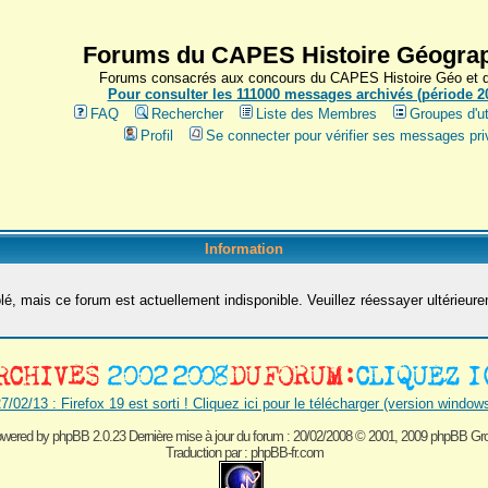
Forums du CAPES Histoire Géograp
Forums consacrés aux concours du CAPES Histoire Géo et du
Pour consulter les 111000 messages archivés (période 200
FAQ
Rechercher
Liste des Membres
Groupes d'ut
Profil
Se connecter pour vérifier ses messages pri
Information
é, mais ce forum est actuellement indisponible. Veuillez réessayer ultérieur
7/02/13 : Firefox 19 est sorti ! Cliquez ici pour le télécharger (version window
wered by
phpBB 2.0.23 Dernière mise à jour du forum : 20/02/2008
© 2001, 2009 phpBB Gr
Traduction par :
phpBB-fr.com