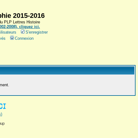
hie 2015-2016
 PLP Lettres Histoire
2-2008), cliquez ici.
ilisateurs
S'enregistrer
vés
Connexion
ement.
s)
oup