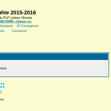
hie 2015-2016
 PLP Lettres Histoire
2-2008), cliquez ici.
ilisateurs
S'enregistrer
vés
Connexion
ement.
s)
oup