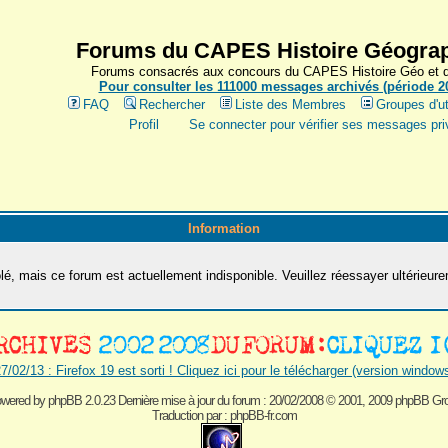
Forums du CAPES Histoire Géograp
Forums consacrés aux concours du CAPES Histoire Géo et du
Pour consulter les 111000 messages archivés (période 200
FAQ
Rechercher
Liste des Membres
Groupes d'ut
Profil
Se connecter pour vérifier ses messages pri
Information
é, mais ce forum est actuellement indisponible. Veuillez réessayer ultérieur
7/02/13 : Firefox 19 est sorti ! Cliquez ici pour le télécharger (version window
wered by
phpBB 2.0.23 Dernière mise à jour du forum : 20/02/2008
© 2001, 2009 phpBB Gr
Traduction par :
phpBB-fr.com