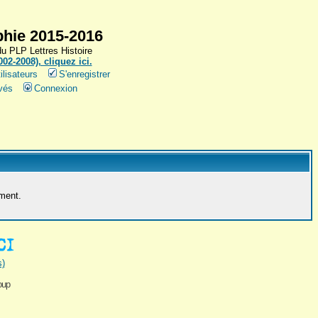
hie 2015-2016
 PLP Lettres Histoire
2-2008), cliquez ici.
ilisateurs
S'enregistrer
vés
Connexion
ement.
s)
oup