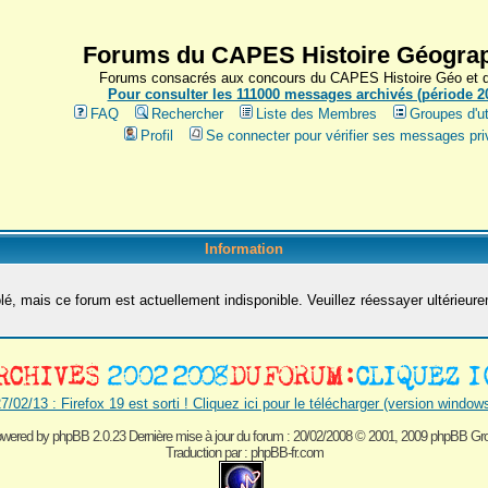
Forums du CAPES Histoire Géograp
Forums consacrés aux concours du CAPES Histoire Géo et du
Pour consulter les 111000 messages archivés (période 200
FAQ
Rechercher
Liste des Membres
Groupes d'ut
Profil
Se connecter pour vérifier ses messages pri
Information
é, mais ce forum est actuellement indisponible. Veuillez réessayer ultérieur
7/02/13 : Firefox 19 est sorti ! Cliquez ici pour le télécharger (version window
wered by
phpBB 2.0.23 Dernière mise à jour du forum : 20/02/2008
© 2001, 2009 phpBB Gr
Traduction par :
phpBB-fr.com