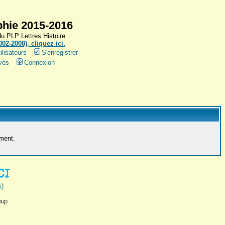
hie 2015-2016
 PLP Lettres Histoire
2-2008), cliquez ici.
ilisateurs
S'enregistrer
vés
Connexion
ement.
s)
oup