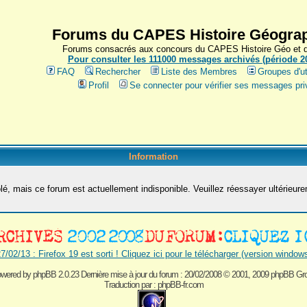
Forums du CAPES Histoire Géograp
Forums consacrés aux concours du CAPES Histoire Géo et du
Pour consulter les 111000 messages archivés (période 200
FAQ
Rechercher
Liste des Membres
Groupes d'ut
Profil
Se connecter pour vérifier ses messages pri
Information
é, mais ce forum est actuellement indisponible. Veuillez réessayer ultérieur
7/02/13 : Firefox 19 est sorti ! Cliquez ici pour le télécharger (version window
wered by
phpBB 2.0.23 Dernière mise à jour du forum : 20/02/2008
© 2001, 2009 phpBB Gr
Traduction par :
phpBB-fr.com