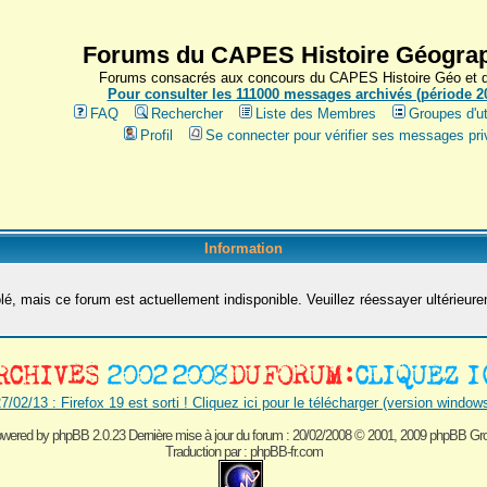
Forums du CAPES Histoire Géograp
Forums consacrés aux concours du CAPES Histoire Géo et du
Pour consulter les 111000 messages archivés (période 200
FAQ
Rechercher
Liste des Membres
Groupes d'ut
Profil
Se connecter pour vérifier ses messages pri
Information
é, mais ce forum est actuellement indisponible. Veuillez réessayer ultérieur
7/02/13 : Firefox 19 est sorti ! Cliquez ici pour le télécharger (version window
wered by
phpBB 2.0.23 Dernière mise à jour du forum : 20/02/2008
© 2001, 2009 phpBB Gr
Traduction par :
phpBB-fr.com