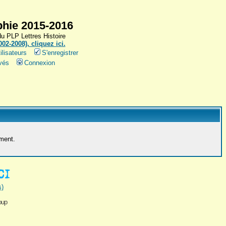
hie 2015-2016
 PLP Lettres Histoire
2-2008), cliquez ici.
ilisateurs
S'enregistrer
vés
Connexion
ement.
s)
oup