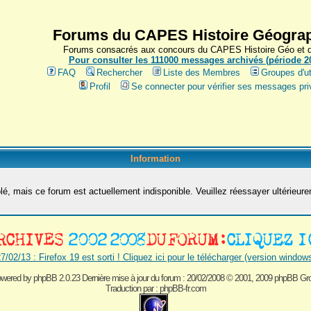
Forums du CAPES Histoire Géograp
Forums consacrés aux concours du CAPES Histoire Géo et du
Pour consulter les 111000 messages archivés (période 200
FAQ
Rechercher
Liste des Membres
Groupes d'ut
Profil
Se connecter pour vérifier ses messages pri
Information
é, mais ce forum est actuellement indisponible. Veuillez réessayer ultérieur
7/02/13 : Firefox 19 est sorti ! Cliquez ici pour le télécharger (version window
wered by
phpBB 2.0.23 Dernière mise à jour du forum : 20/02/2008
© 2001, 2009 phpBB Gr
Traduction par :
phpBB-fr.com