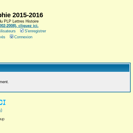
hie 2015-2016
 PLP Lettres Histoire
2-2008), cliquez ici.
ilisateurs
S'enregistrer
vés
Connexion
ement.
s)
oup