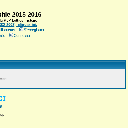
hie 2015-2016
 PLP Lettres Histoire
2-2008), cliquez ici.
ilisateurs
S'enregistrer
vés
Connexion
ement.
s)
oup