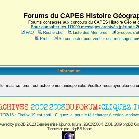
Forums du CAPES Histoire Géograp
Forums consacrés aux concours du CAPES Histoire Géo et du
Pour consulter les 111000 messages archivés (période 200
FAQ
Rechercher
Liste des Membres
Groupes d'ut
Profil
Se connecter pour vérifier ses messages pri
Information
é, mais ce forum est actuellement indisponible. Veuillez réessayer ultérieur
7/02/13 : Firefox 19 est sorti ! Cliquez ici pour le télécharger (version window
wered by
phpBB 2.0.23 Dernière mise à jour du forum : 20/02/2008
© 2001, 2009 phpBB Gr
Traduction par :
phpBB-fr.com