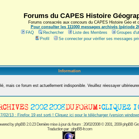
Forums du CAPES Histoire Géograp
Forums consacrés aux concours du CAPES Histoire Géo et du
Pour consulter les 111000 messages archivés (période 200
FAQ
Rechercher
Liste des Membres
Groupes d'ut
Profil
Se connecter pour vérifier ses messages pri
Information
é, mais ce forum est actuellement indisponible. Veuillez réessayer ultérieur
7/02/13 : Firefox 19 est sorti ! Cliquez ici pour le télécharger (version window
wered by
phpBB 2.0.23 Dernière mise à jour du forum : 20/02/2008
© 2001, 2009 phpBB Gr
Traduction par :
phpBB-fr.com