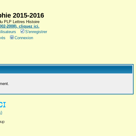
hie 2015-2016
 PLP Lettres Histoire
2-2008), cliquez ici.
ilisateurs
S'enregistrer
vés
Connexion
ement.
s)
oup