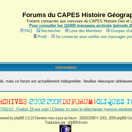
Forums du CAPES Histoire Géograp
Forums consacrés aux concours du CAPES Histoire Géo et du
Pour consulter les 111000 messages archivés (période 200
FAQ
Rechercher
Liste des Membres
Groupes d'ut
Profil
Se connecter pour vérifier ses messages pri
Information
é, mais ce forum est actuellement indisponible. Veuillez réessayer ultérieur
7/02/13 : Firefox 19 est sorti ! Cliquez ici pour le télécharger (version window
wered by
phpBB 2.0.23 Dernière mise à jour du forum : 20/02/2008
© 2001, 2009 phpBB Gr
Traduction par :
phpBB-fr.com