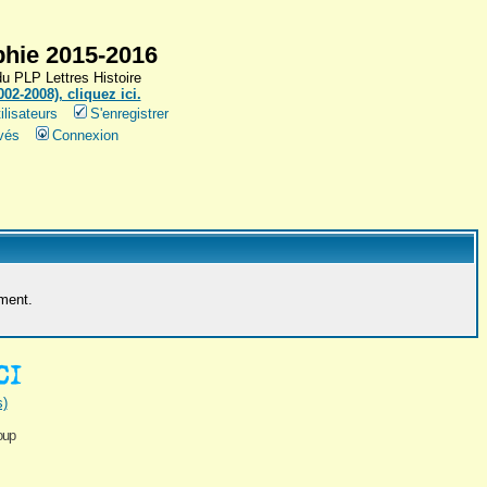
hie 2015-2016
 PLP Lettres Histoire
2-2008), cliquez ici.
ilisateurs
S'enregistrer
vés
Connexion
ement.
s)
oup