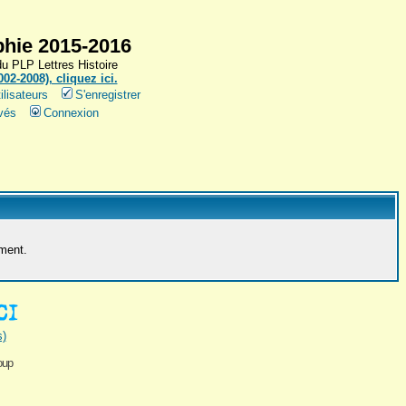
hie 2015-2016
 PLP Lettres Histoire
2-2008), cliquez ici.
ilisateurs
S'enregistrer
vés
Connexion
ement.
s)
oup