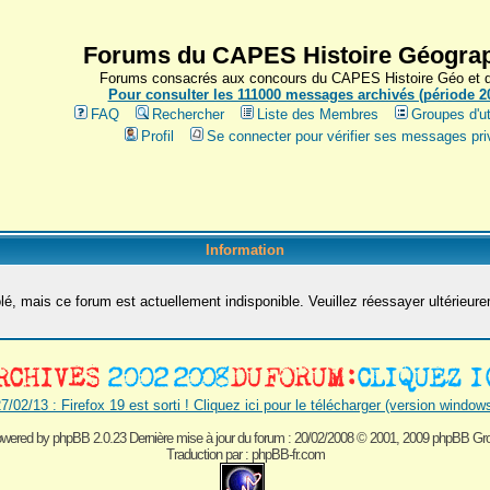
Forums du CAPES Histoire Géograp
Forums consacrés aux concours du CAPES Histoire Géo et du
Pour consulter les 111000 messages archivés (période 200
FAQ
Rechercher
Liste des Membres
Groupes d'ut
Profil
Se connecter pour vérifier ses messages pri
Information
é, mais ce forum est actuellement indisponible. Veuillez réessayer ultérieur
7/02/13 : Firefox 19 est sorti ! Cliquez ici pour le télécharger (version window
wered by
phpBB 2.0.23 Dernière mise à jour du forum : 20/02/2008
© 2001, 2009 phpBB Gr
Traduction par :
phpBB-fr.com