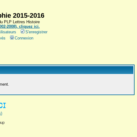
hie 2015-2016
 PLP Lettres Histoire
2-2008), cliquez ici.
ilisateurs
S'enregistrer
vés
Connexion
ement.
s)
oup