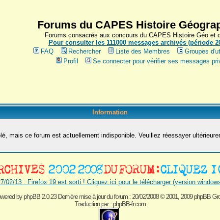
Forums du CAPES Histoire Géograp
Forums consacrés aux concours du CAPES Histoire Géo et du
Pour consulter les 111000 messages archivés (période 200
FAQ
Rechercher
Liste des Membres
Groupes d'ut
Profil
Se connecter pour vérifier ses messages pri
Information
é, mais ce forum est actuellement indisponible. Veuillez réessayer ultérieur
7/02/13 : Firefox 19 est sorti ! Cliquez ici pour le télécharger (version window
wered by
phpBB 2.0.23 Dernière mise à jour du forum : 20/02/2008
© 2001, 2009 phpBB Gr
Traduction par :
phpBB-fr.com