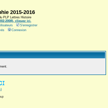
hie 2015-2016
 PLP Lettres Histoire
2-2008), cliquez ici.
ilisateurs
S'enregistrer
vés
Connexion
ement.
s)
oup