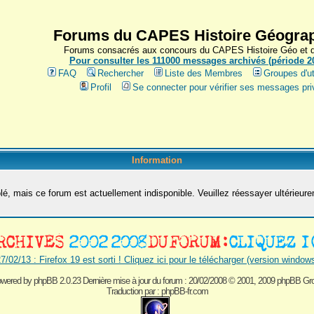
Forums du CAPES Histoire Géograp
Forums consacrés aux concours du CAPES Histoire Géo et du
Pour consulter les 111000 messages archivés (période 200
FAQ
Rechercher
Liste des Membres
Groupes d'ut
Profil
Se connecter pour vérifier ses messages pri
Information
é, mais ce forum est actuellement indisponible. Veuillez réessayer ultérieur
7/02/13 : Firefox 19 est sorti ! Cliquez ici pour le télécharger (version window
wered by
phpBB 2.0.23 Dernière mise à jour du forum : 20/02/2008
© 2001, 2009 phpBB Gr
Traduction par :
phpBB-fr.com