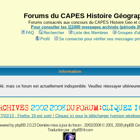
Forums du CAPES Histoire Géograp
Forums consacrés aux concours du CAPES Histoire Géo et du
Pour consulter les 111000 messages archivés (période 200
FAQ
Rechercher
Liste des Membres
Groupes d'ut
Profil
Se connecter pour vérifier ses messages pri
Information
é, mais ce forum est actuellement indisponible. Veuillez réessayer ultérieur
7/02/13 : Firefox 19 est sorti ! Cliquez ici pour le télécharger (version window
wered by
phpBB 2.0.23 Dernière mise à jour du forum : 20/02/2008
© 2001, 2009 phpBB Gr
Traduction par :
phpBB-fr.com