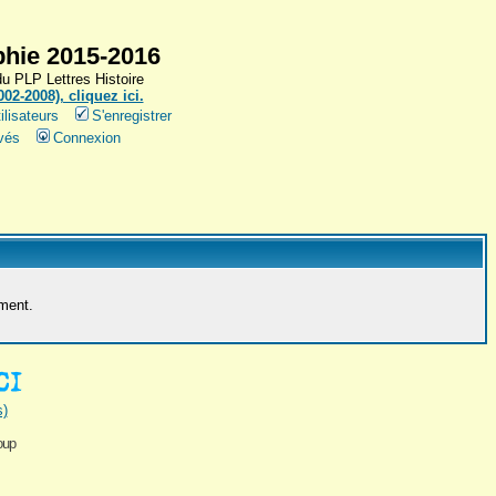
hie 2015-2016
 PLP Lettres Histoire
2-2008), cliquez ici.
ilisateurs
S'enregistrer
vés
Connexion
ement.
s)
oup