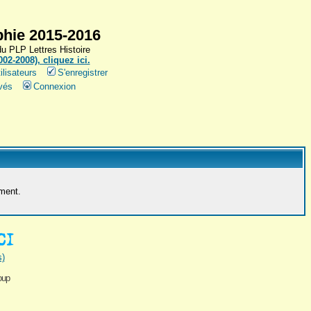
hie 2015-2016
 PLP Lettres Histoire
2-2008), cliquez ici.
ilisateurs
S'enregistrer
vés
Connexion
ement.
s)
oup