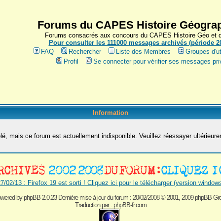
Forums du CAPES Histoire Géograp
Forums consacrés aux concours du CAPES Histoire Géo et du
Pour consulter les 111000 messages archivés (période 200
FAQ
Rechercher
Liste des Membres
Groupes d'ut
Profil
Se connecter pour vérifier ses messages pri
Information
é, mais ce forum est actuellement indisponible. Veuillez réessayer ultérieur
7/02/13 : Firefox 19 est sorti ! Cliquez ici pour le télécharger (version window
wered by
phpBB 2.0.23 Dernière mise à jour du forum : 20/02/2008
© 2001, 2009 phpBB Gr
Traduction par :
phpBB-fr.com