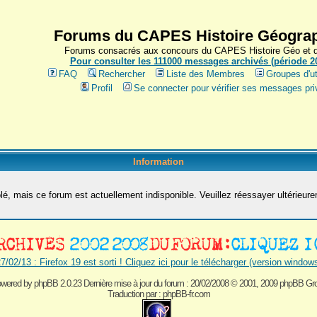
Forums du CAPES Histoire Géograp
Forums consacrés aux concours du CAPES Histoire Géo et du
Pour consulter les 111000 messages archivés (période 200
FAQ
Rechercher
Liste des Membres
Groupes d'ut
Profil
Se connecter pour vérifier ses messages pri
Information
é, mais ce forum est actuellement indisponible. Veuillez réessayer ultérieur
7/02/13 : Firefox 19 est sorti ! Cliquez ici pour le télécharger (version window
wered by
phpBB 2.0.23 Dernière mise à jour du forum : 20/02/2008
© 2001, 2009 phpBB Gr
Traduction par :
phpBB-fr.com