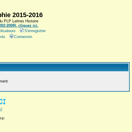
hie 2015-2016
 PLP Lettres Histoire
2-2008), cliquez ici.
ilisateurs
S'enregistrer
vés
Connexion
ement.
s)
oup