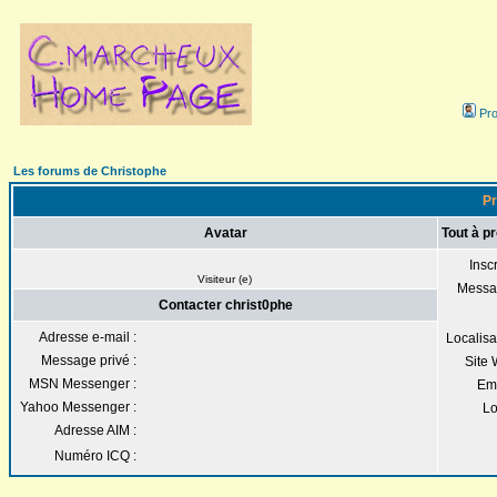
Prof
Les forums de Christophe
Pr
Avatar
Tout à p
Inscr
Visiteur (e)
Messa
Contacter christ0phe
Adresse e-mail :
Localisa
Message privé :
Site 
MSN Messenger :
Emp
Yahoo Messenger :
Lo
Adresse AIM :
Numéro ICQ :